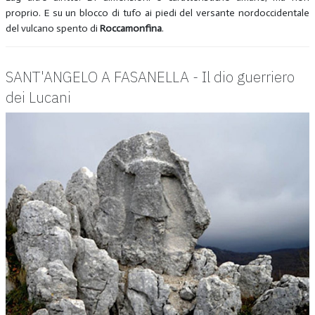
proprio. E su un blocco di tufo ai piedi del versante nordoccidentale
del vulcano spento di
Roccamonfina
.
SANT'ANGELO A FASANELLA - Il dio guerriero
dei Lucani