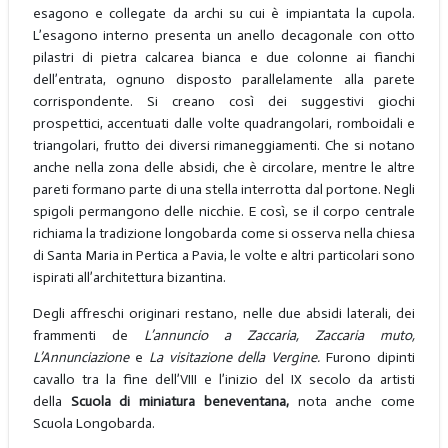
esagono e collegate da archi su cui è impiantata la cupola.
L’esagono interno presenta un anello decagonale con otto
pilastri di pietra calcarea bianca e due colonne ai fianchi
dell’entrata, ognuno disposto parallelamente alla parete
corrispondente. Si creano così dei suggestivi giochi
prospettici, accentuati dalle volte quadrangolari, romboidali e
triangolari, frutto dei diversi rimaneggiamenti. Che si notano
anche nella zona delle absidi, che è circolare, mentre le altre
pareti formano parte di una stella interrotta dal portone. Negli
spigoli permangono delle nicchie. E così, se il corpo centrale
richiama la tradizione longobarda come si osserva nella chiesa
di Santa Maria in Pertica a Pavia, le volte e altri particolari sono
ispirati all’architettura bizantina.
Degli affreschi originari restano, nelle due absidi laterali, dei
frammenti de
L’annuncio a Zaccaria, Zaccaria muto,
L’Annunciazione
e
La visitazione della Vergine.
Furono dipinti
cavallo tra la fine dell’VIII e l’inizio del IX secolo da artisti
della
Scuola di miniatura beneventana,
nota anche come
Scuola Longobarda.