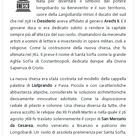
Nata per diventare il simbolo del potere
longobardo su Benevento e il suo territorio,
cuore della
Langobardia minor
, il ducato del sud
che nel 758 re
Desiderio
aveva affidato al genero
Arechi II
. E il
giovane duca si era dedicato subito a rendere la capitale
sempre più all’altezza del suo ruolo, chiamandovi da mecenate
artisti e uomini di lettere e investendo in opere militari, civili e
religiose. Come la costruzione della nuova chiesa, che fu
ultimata nel 762. E prese il nome di Santa Sofia come la grande
Aghìa Sofìa di Costantinopoli, dedicata dunque alla Divina
Sapienza di Cristo.
La nuova chiesa era stata costruita sul modello della cappella
palatina di
Liutprando
a Pavia. Piccola e con caratteristiche
abbastanza atipiche, considerate le soluzioni architettoniche
decisamente innovative adottate. Come la disposizione
radiale di pilastri e colonne. Una chiesa diversa da tutte, che
aveva accolto le reliquie dei XII Fratelli Martiri e nella quale il 26
agosto 768 fu traslato solennemente il corpo di
San Mercurio
da Cesarea
, molto venerato a Bisanzio e patrono dei
Longobardi. Un ruolo di assoluta preminenza per Santa Sofia,