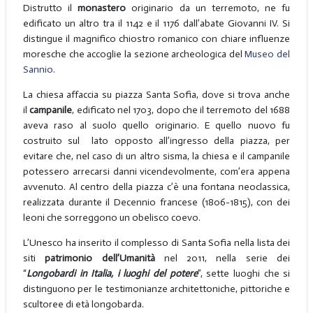
Distrutto il
monastero
originario da un terremoto, ne fu
edificato un altro tra il 1142 e il 1176 dall’abate Giovanni IV. Si
distingue il magnifico chiostro romanico con chiare influenze
moresche che accoglie la sezione archeologica del
Museo del
Sannio
.
La chiesa affaccia su piazza Santa Sofia, dove si trova anche
il
campanile
, edificato nel 1703, dopo che il terremoto del 1688
aveva raso al suolo quello originario. E quello nuovo fu
costruito sul lato opposto all’ingresso della piazza, per
evitare che, nel caso di un altro sisma, la chiesa e il campanile
potessero arrecarsi danni vicendevolmente, com’era appena
avvenuto. Al centro della piazza c’è una fontana neoclassica,
realizzata durante il Decennio francese (1806-1815), con dei
leoni che sorreggono un obelisco coevo.
L’Unesco ha inserito il complesso di Santa Sofia nella lista dei
siti
patrimonio dell’Umanità
nel 2011, nella serie dei
“
Longobardi in Italia, i luoghi del potere
”, sette luoghi che si
distinguono per le testimonianze architettoniche, pittoriche e
scultoree di età longobarda.