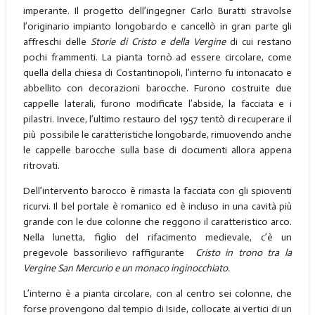
imperante. Il progetto dell’ingegner Carlo Buratti stravolse
l’originario impianto longobardo e cancellò in gran parte gli
affreschi delle
Storie di Cristo e della Vergine
di cui restano
pochi frammenti. La pianta tornò ad essere circolare, come
quella della chiesa di Costantinopoli, l’interno fu intonacato e
abbellito con decorazioni barocche. Furono costruite due
cappelle laterali, furono modificate l’abside, la facciata e i
pilastri. Invece, l’ultimo restauro del 1957 tentò di recuperare il
più possibile le caratteristiche longobarde, rimuovendo anche
le cappelle barocche sulla base di documenti allora appena
ritrovati.
Dell’intervento barocco è rimasta la facciata con gli spioventi
ricurvi. Il bel portale è romanico ed è incluso in una cavità più
grande con le due colonne che reggono il caratteristico arco.
Nella lunetta, figlio del rifacimento medievale, c’è un
pregevole bassorilievo raffigurante
Cristo in trono tra la
Vergine San Mercurio e un monaco inginocchiato.
L’interno è a pianta circolare, con al centro sei colonne, che
forse provengono dal tempio di Iside, collocate ai vertici di un