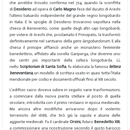
che avrebbe trovato conferma nel 774, quando la sconfitta
di
Desiderio
ad opera di
Carlo Magno
fece del ducato di Arechi
l’ultimo baluardo indipendente del grande regno longobardo
in Italia. E le spoglie di Desiderio trovarono sepoltura nella
chiesa di Benevento, come quelle degli altri capi longobardi,
per volere di Arechi che, proclamato il Principato, la trasformò
definitivamente nel santuario della
gens langobardorum.
E alla
chiesa il principe affiancò anche un monastero femminile
benedettino, affidato alla sorella Gariperga, che divenne uno
dei centri più importanti della cultura longobarda. Lì,
nello
Scriptorium di Santa Sofia
, fu elaborata la famosa
lettera
beneventana,
un modello di scrittura usato in quasi tutta l’Italia
meridionale per codici e documenti ufficiali fino al XIII secolo.
L’edificio sacro doveva subire in seguito varie trasformazioni,
a cominciare dalla nuova pianta stellare al posto di quella
circolare, introdotta con il primo restauro in epoca medievale.
Ma ancora altre modifiche arrivarono dopo il violento
terremoto del 1688, che tirò giù la cupola e alcune delle
aggiunte medievali. Fu il cardinale
Orsini,
futuro
Benedetto XIII
,
a commissionare una ricostruzione secondo il gusto barocco