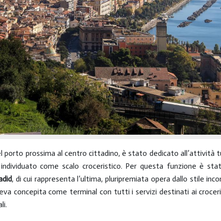
 porto prossima al centro cittadino, è stato dedicato all’attività t
 individuato come scalo croceristico. Per questa funzione è sta
adid
, di cui rappresenta l’ultima, pluripremiata opera dallo stile inc
veva concepita come terminal con tutti i servizi destinati ai croce
li.