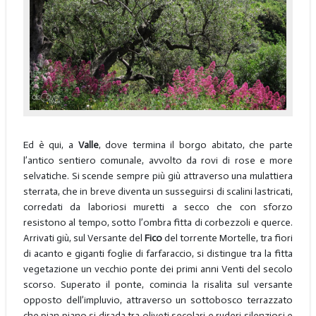
Ed è qui, a
Valle
, dove termina il borgo abitato, che parte
l’antico sentiero comunale, avvolto da rovi di rose e more
selvatiche. Si scende sempre più giù attraverso una mulattiera
sterrata, che in breve diventa un susseguirsi di scalini lastricati,
corredati da laboriosi muretti a secco che con sforzo
resistono al tempo, sotto l’ombra fitta di corbezzoli e querce.
Arrivati giù, sul Versante del
Fico
del torrente Mortelle, tra fiori
di acanto e giganti foglie di farfaraccio, si distingue tra la fitta
vegetazione un vecchio ponte dei primi anni Venti del secolo
scorso. Superato il ponte, comincia la risalita sul versante
opposto dell’impluvio, attraverso un sottobosco terrazzato
che pian piano si dirada tra oliveti secolari e ruderi silenziosi e