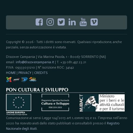
Copyright © 2026 - Tutti i diritti sono riservati. Qualsiasi riproduzione, anche
parziale, senza autorizzazione è vietata.
Discover Campania | Via Marina Piccola, 1 - 80067 SORRENTO (NA)
email:
info@discovercampania.it
| T. +39 081.497.23.21
P.IVA: 09333031210 | N° iscrizione ROC: 34142
HOME
|
PRIVACY
|
CREDITS
Comunicazione ai sensi Legge 124/2017, art.1, commi 125 e ss. l'impresa nell'anno
2020 ha ricevuto aiuti dallo stato pubblicati e consultabili presso il
Registro
Nazionale degli Aiuti
.