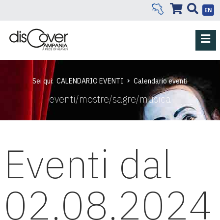
EN
Sei qui:
CALENDARIO EVENTI
Calendario eventi
eventi/mostre/sagre/musica
Eventi dal
02.08.2024