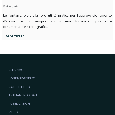
Visite: 3264
Le fontane, oltre alla loro utilità pratica per l’approvvigionamento
d’acqua, hanno sempre svolto una funzione tipicamente
ornamentale e scenografica.
LEGGI TUTTO …
CHI SIAMO
LOGIN/REGISTRATI
CODICE ETICO
TRATTAMENTO DATI
PUBBLICAZIONI
VIDEO