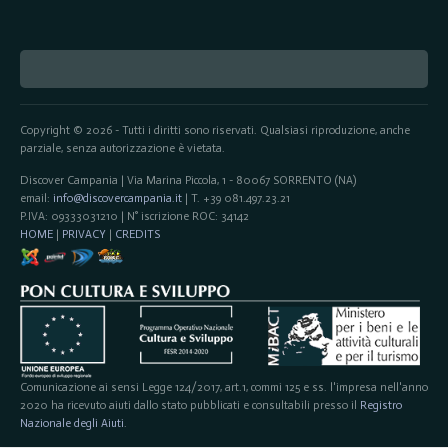
Copyright © 2026 - Tutti i diritti sono riservati. Qualsiasi riproduzione, anche
parziale, senza autorizzazione è vietata.
Discover Campania | Via Marina Piccola, 1 - 80067 SORRENTO (NA)
email:
info@discovercampania.it
| T. +39 081.497.23.21
P.IVA: 09333031210 | N° iscrizione ROC: 34142
HOME
|
PRIVACY
|
CREDITS
Comunicazione ai sensi Legge 124/2017, art.1, commi 125 e ss. l'impresa nell'anno
2020 ha ricevuto aiuti dallo stato pubblicati e consultabili presso il
Registro
Nazionale degli Aiuti
.