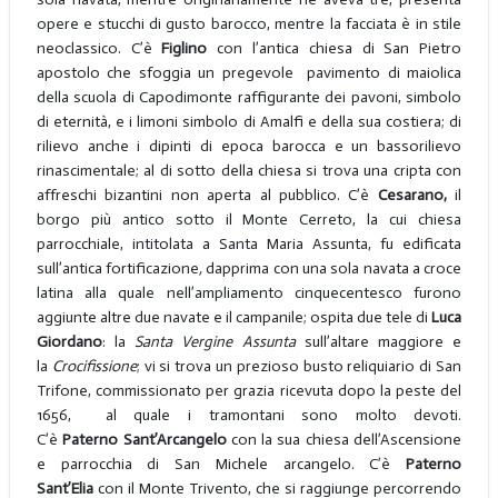
opere e stucchi di gusto barocco, mentre la facciata è in stile
neoclassico. C’è
Figlino
con l’antica chiesa di San Pietro
apostolo che sfoggia un pregevole pavimento di maiolica
della scuola di Capodimonte raffigurante dei pavoni, simbolo
di eternità, e i limoni simbolo di Amalfi e della sua costiera; di
rilievo anche i dipinti di epoca barocca e un bassorilievo
rinascimentale; al di sotto della chiesa si trova una cripta con
affreschi bizantini non aperta al pubblico. C’è
Cesarano,
il
borgo più antico sotto il Monte Cerreto, la cui chiesa
parrocchiale, intitolata a Santa Maria Assunta, fu edificata
sull’antica fortificazione
,
dapprima con una sola navata a croce
latina alla quale nell’ampliamento cinquecentesco furono
aggiunte altre due navate e il campanile; ospita due tele di
Luca
Giordano
: la
Santa Vergine Assunta
sull’altare maggiore e
la
Crocifissione
; vi si trova un prezioso busto reliquiario di San
Trifone, commissionato per grazia ricevuta dopo la peste del
1656, al quale i tramontani sono molto devoti.
C’è
Paterno
Sant’Arcangelo
con la sua chiesa dell’Ascensione
e parrocchia di San Michele arcangelo. C’è
Paterno
Sant’Elia
con il Monte Trivento, che si raggiunge percorrendo