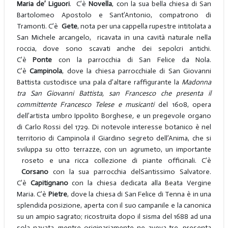
Maria de’ Liguori
. C’è
Novella
, con la sua bella chiesa di San
Bartolomeo Apostolo e Sant’Antonio, compatrono di
Tramonti. C’è
Gete
, nota per una cappella rupestre intitolata a
San Michele arcangelo, ricavata in una cavità naturale nella
roccia, dove sono scavati anche dei sepolcri antichi.
C’è
Ponte
con la parrocchia di San Felice da Nola.
C’è
Campinola
, dove la chiesa parrocchiale di San Giovanni
Battista custodisce una pala d’altare raffigurante la
Madonna
tra San Giovanni Battista, san Francesco che presenta il
committente Francesco Telese e musicanti
del 1608, opera
dell’artista umbro Ippolito Borghese
,
e un pregevole organo
di Carlo Rossi del 1729. Di notevole interesse botanico è nel
territorio di Campinola il Giardino segreto dell’Anima, che si
sviluppa su otto terrazze, con un agrumeto, un importante
roseto e una ricca collezione di piante officinali. C’è
Corsano
con la sua parrocchia delSantissimo Salvatore.
C’è
Capitignano
con la chiesa dedicata alla
Beata Vergine
Maria. C’è
Pietre
, dove la chiesa di San Felice di Tenna è in una
splendida posizione, aperta con il suo campanile e la canonica
su un ampio sagrato; ricostruita dopo il sisma del 1688 ad una
sola navata, mentre originariamente ne aveva tre, presenta