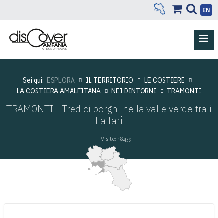
EN
Sei qui:
ESPLORA
IL TERRITORIO
LE COSTIERE
LA COSTIERA AMALFITANA
NEI DINTORNI
TRAMONTI
TRAMONTI - Tredici borghi nella valle verde tra i
Lattari
Visite: 18439