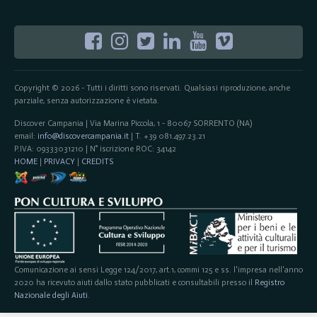
Copyright © 2026 - Tutti i diritti sono riservati. Qualsiasi riproduzione, anche
parziale, senza autorizzazione è vietata.
Discover Campania | Via Marina Piccola, 1 - 80067 SORRENTO (NA)
email:
info@discovercampania.it
| T. +39 081.497.23.21
P.IVA: 09333031210 | N° iscrizione ROC: 34142
HOME
|
PRIVACY
|
CREDITS
Comunicazione ai sensi Legge 124/2017, art.1, commi 125 e ss. l'impresa nell'anno
2020 ha ricevuto aiuti dallo stato pubblicati e consultabili presso il
Registro
Nazionale degli Aiuti
.