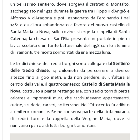
un bellissimo sentiero, dove sorgeva il
castrum
di Montalto,
saccheggiato nel 1422 durante la guerra tra Filippo II d’Angiò e
Alfonso V d’Aragona e poi espugnato da Ferdinando I nel
1461 e da allora abbandonato a favore del nuovo castello di
Santa Maria la Nova; sulle rovine si erge la cappella di Santa
Caterina; la chiesa di Sant’Elia presenta un portale in pietra
lavica scolpita e un fonte battesimale del 1458 con lo stemma
di Tramonti, tre monti sormontati da una mezza luna.
Le tredici chiese dei tredici borghi sono collegate dal
Sentiero
delle tredici chiese,
14 chilometri da percorrere a diverse
altezze fino ai 500 metri. E da non perdere, su un’altura al
centro della valle, il quattrocentesco
Castello di Santa Maria la
Nova
, costruito a pianta rettangolare, con sedici torri di pietra
calcarea e imponenti mura, che racchiudevano appartamenti,
cucine, scuderie, carceri, sotterranei. Nell’Ottocento fu adibito
a cimitero comunale. Se ne conserva parte della cinta muraria,
di tredici torri e la cappella della Vergine Maria, dove si
riunivano i parroci di tutti i borghi tramontani.