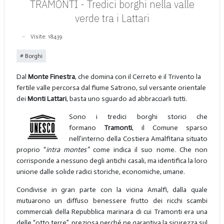
TRAMONTI - Tredici borghi nella valle
verde tra i Lattari
Visite: 18439
Borghi
Dal
Monte Finestra
, che domina con il Cerreto e il Trivento la
fertile valle percorsa dal fiume Satrono, sul versante orientale
dei
Monti Lattari
, basta uno sguardo ad abbracciarli tutti.
Sono i tredici borghi storici che
formano
Tramonti
, il Comune sparso
nell’interno della Costiera Amalfitana situato
proprio “
intra montes”
come indica il suo nome. Che non
corrisponde a nessuno degli antichi casali, ma identifica la loro
unione dalle solide radici storiche, economiche, umane.
Condivise in gran parte con la vicina Amalfi, dalla quale
mutuarono un diffuso benessere frutto dei ricchi scambi
commerciali della Repubblica marinara di cui Tramonti era una
delle “otto terre”, preziosa perché ne garantiva la sicurezza sul