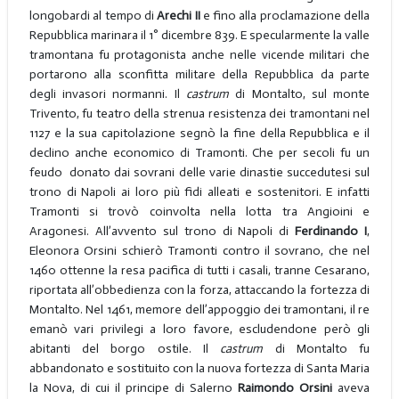
longobardi al tempo di
Arechi II
e fino alla proclamazione della
Repubblica marinara il 1° dicembre 839. E specularmente la valle
tramontana fu protagonista anche nelle vicende militari che
portarono alla sconfitta militare della Repubblica da parte
degli invasori normanni. Il
castrum
di Montalto, sul monte
Trivento, fu teatro della strenua resistenza dei tramontani nel
1127 e la sua capitolazione segnò la fine della Repubblica e il
declino anche economico di Tramonti. Che per secoli fu un
feudo donato dai sovrani delle varie dinastie succedutesi sul
trono di Napoli ai loro più fidi alleati e sostenitori. E infatti
Tramonti si trovò coinvolta nella lotta tra Angioini e
Aragonesi. All’avvento sul trono di Napoli di
Ferdinando I
,
Eleonora Orsini schierò Tramonti contro il sovrano, che nel
1460 ottenne la resa pacifica di tutti i casali, tranne Cesarano,
riportata all’obbedienza con la forza, attaccando la fortezza di
Montalto. Nel 1461, memore dell’appoggio dei tramontani, il re
emanò vari privilegi a loro favore, escludendone però gli
abitanti del borgo ostile. Il
castrum
di Montalto fu
abbandonato e sostituito con la nuova fortezza di Santa Maria
la Nova, di cui il principe di Salerno
Raimondo Orsini
aveva