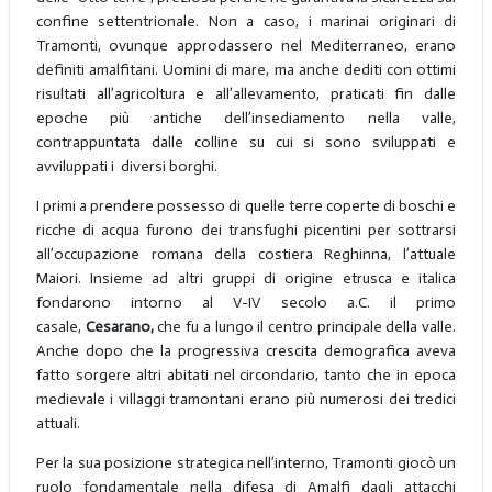
confine settentrionale. Non a caso, i marinai originari di
Tramonti, ovunque approdassero nel Mediterraneo, erano
definiti amalfitani. Uomini di mare, ma anche dediti con ottimi
risultati all’agricoltura e all’allevamento, praticati fin dalle
epoche più antiche dell’insediamento nella valle,
contrappuntata dalle colline su cui si sono sviluppati e
avviluppati i diversi borghi.
I primi a prendere possesso di quelle terre coperte di boschi e
ricche di acqua furono dei transfughi picentini per sottrarsi
all’occupazione romana della costiera Reghinna, l’attuale
Maiori. Insieme ad altri gruppi di origine etrusca e italica
fondarono intorno al V-IV secolo a.C. il primo
casale,
Cesarano,
che fu a lungo il centro principale della valle.
Anche dopo che la progressiva crescita demografica aveva
fatto sorgere altri abitati nel circondario, tanto che in epoca
medievale i villaggi tramontani erano più numerosi dei tredici
attuali.
Per la sua posizione strategica nell’interno, Tramonti giocò un
ruolo fondamentale nella difesa di Amalfi dagli attacchi