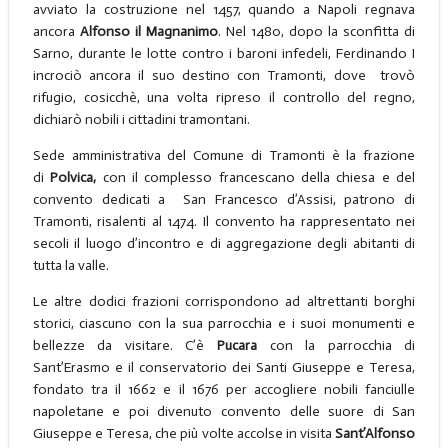
avviato la costruzione nel 1457, quando a Napoli regnava
ancora
Alfonso il Magnanimo
. Nel 1480, dopo la sconfitta di
Sarno, durante le lotte contro i baroni infedeli, Ferdinando I
incrociò ancora il suo destino con Tramonti, dove trovò
rifugio, cosicchè, una volta ripreso il controllo del regno,
dichiarò nobili i cittadini tramontani.
Sede amministrativa del Comune di Tramonti è la frazione
di
Polvica,
con il complesso francescano della chiesa e del
convento dedicati a San Francesco d’Assisi, patrono di
Tramonti, risalenti al 1474. Il convento ha rappresentato nei
secoli il luogo d’incontro e di aggregazione degli abitanti di
tutta la valle.
Le altre dodici frazioni corrispondono ad altrettanti borghi
storici, ciascuno con la sua parrocchia e i suoi monumenti e
bellezze da visitare. C’è
Pucara
con la parrocchia di
Sant’Erasmo e il conservatorio dei Santi Giuseppe e Teresa,
fondato tra il 1662 e il 1676 per accogliere nobili fanciulle
napoletane e poi divenuto convento delle suore di San
Giuseppe e Teresa, che più volte accolse in visita
Sant’Alfonso