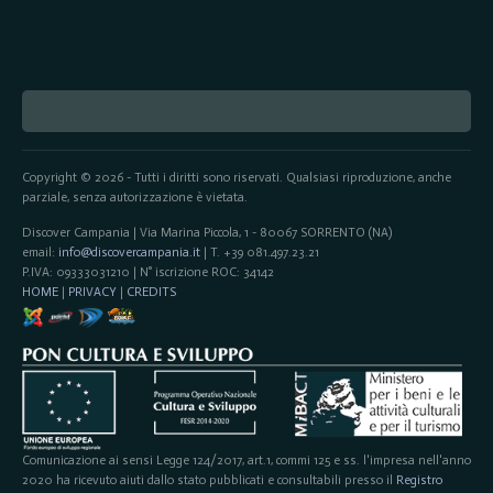
Copyright © 2026 - Tutti i diritti sono riservati. Qualsiasi riproduzione, anche
parziale, senza autorizzazione è vietata.
Discover Campania | Via Marina Piccola, 1 - 80067 SORRENTO (NA)
email:
info@discovercampania.it
| T. +39 081.497.23.21
P.IVA: 09333031210 | N° iscrizione ROC: 34142
HOME
|
PRIVACY
|
CREDITS
Comunicazione ai sensi Legge 124/2017, art.1, commi 125 e ss. l'impresa nell'anno
2020 ha ricevuto aiuti dallo stato pubblicati e consultabili presso il
Registro