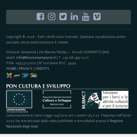
Copyright © 2026 - Tutti i diritti sono riservati. Qualsiasi riproduzione, anche
parziale, senza autorizzazione è vietata.
Discover Campania | Via Marina Piccola, 1 - 80067 SORRENTO (NA)
email:
info@discovercampania.it
| T. +39 081.497.23.21
P.IVA: 09333031210 | N° iscrizione ROC: 34142
HOME
|
PRIVACY
|
CREDITS
Comunicazione ai sensi Legge 124/2017, art.1, commi 125 e ss. l'impresa nell'anno
2020 ha ricevuto aiuti dallo stato pubblicati e consultabili presso il
Registro
Nazionale degli Aiuti
.