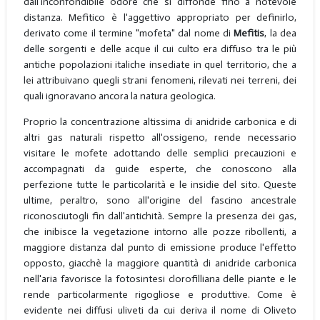
dall'inconfondibile odore che si diffonde fino a notevole
distanza. Mefitico è l'aggettivo appropriato per definirlo,
derivato come il termine "mofeta" dal nome di
Mefitis
, la dea
delle sorgenti e delle acque il cui culto era diffuso tra le più
antiche popolazioni italiche insediate in quel territorio, che a
lei attribuivano quegli strani fenomeni, rilevati nei terreni, dei
quali ignoravano ancora la natura geologica.
Proprio la concentrazione altissima di anidride carbonica e di
altri gas naturali rispetto all'ossigeno, rende necessario
visitare le mofete adottando delle semplici precauzioni e
accompagnati da guide esperte, che conoscono alla
perfezione tutte le particolarità e le insidie del sito. Queste
ultime, peraltro, sono all'origine del fascino ancestrale
riconosciutogli fin dall'antichità. Sempre la presenza dei gas,
che inibisce la vegetazione intorno alle pozze ribollenti, a
maggiore distanza dal punto di emissione produce l'effetto
opposto, giacchè la maggiore quantità di anidride carbonica
nell'aria favorisce la fotosintesi clorofilliana delle piante e le
rende particolarmente rigogliose e produttive. Come è
evidente nei diffusi uliveti da cui deriva il nome di Oliveto