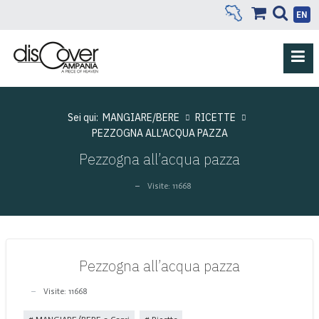
EN
Sei qui:
MANGIARE/BERE
RICETTE
PEZZOGNA ALL'ACQUA PAZZA
Pezzogna all’acqua pazza
Visite: 11668
Pezzogna all’acqua pazza
Visite: 11668