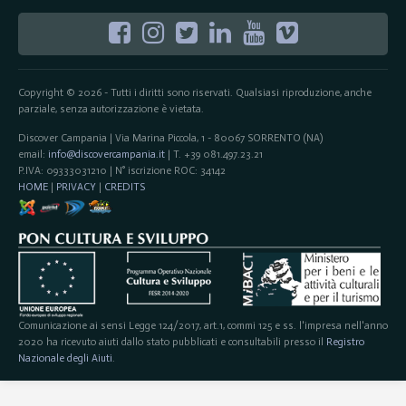
Copyright © 2026 - Tutti i diritti sono riservati. Qualsiasi riproduzione, anche
parziale, senza autorizzazione è vietata.
Discover Campania | Via Marina Piccola, 1 - 80067 SORRENTO (NA)
email:
info@discovercampania.it
| T. +39 081.497.23.21
P.IVA: 09333031210 | N° iscrizione ROC: 34142
HOME
|
PRIVACY
|
CREDITS
Comunicazione ai sensi Legge 124/2017, art.1, commi 125 e ss. l'impresa nell'anno
2020 ha ricevuto aiuti dallo stato pubblicati e consultabili presso il
Registro
Nazionale degli Aiuti
.