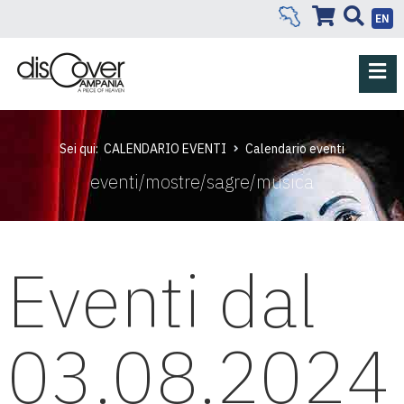
EN
Sei qui:
CALENDARIO EVENTI
Calendario eventi
eventi/mostre/sagre/musica
Eventi dal
03.08.2024