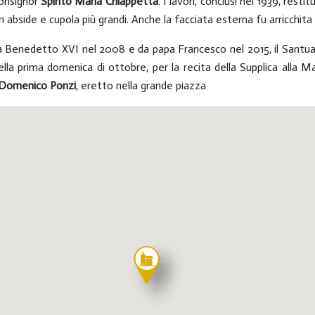
onsignor
Spirito Maria Chiappetta
. I lavori, conclusi nel 1939, rest
on abside e cupola più grandi. Anche la facciata esterna fu arricchita
da Benedetto XVI nel 2008 e da papa Francesco nel 2015, il Santua
e nella prima domenica di ottobre, per la recita della Supplica al
Domenico Ponzi
, eretto nella grande piazza