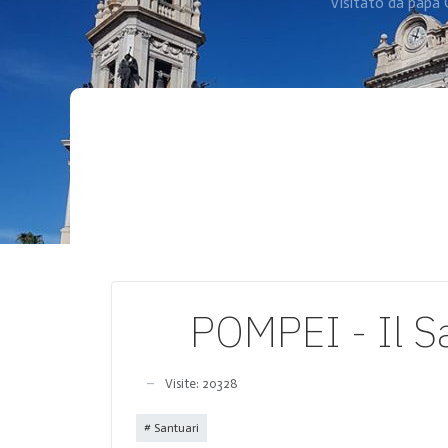
Visitato da papa 
POMPEI - Il Sa
Visite: 20328
Santuari