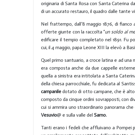
originaria di Santa Rosa con Santa Caterina da
di un accurato restauro, il quadro dalle tante 
Nel frattempo, dall’8 maggio 1876, di fianco a
offerte giunte con la raccolta “
un soldo al m
edificare il tempio completato nel 1891. Fu p
cui, il 4 maggio, papa Leone XIII la elevò a Basi
Quel primo santuario, a croce latina e ad una 
era composta anche da due cappelle esterne, a
quella a sinistra era intitolata a Santa Cater
della chiesa parrocchiale, fu dedicata al Santi
campanile
dotato di otto campane, che è alto
composto da cinque ordini sovrapposti, con div
cui si ammira uno straordinario panorama che da
Vesuvio
@ e sulla valle del
Sarno
.
Tanti erano i fedeli che affluivano a Pompei pe