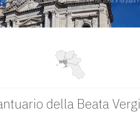
Giovanni Paolo II nel 1979, da Benedetto XVI nel 2008 e da papa 
ntuario della Beata Verg