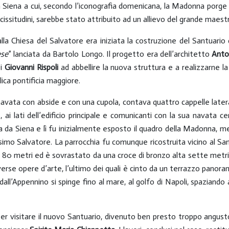
 Siena a cui, secondo l’iconografia domenicana, la Madonna porge la
vicissitudini, sarebbe stato attribuito ad un allievo del grande maes
lla Chiesa del Salvatore era iniziata la costruzione del Santuario
ese
” lanciata da Bartolo Longo. Il progetto era dell’architetto
Anto
oi
Giovanni Rispoli
ad abbellire la nuova struttura e a realizzarne la 
lica pontificia maggiore.
navata con abside e con una cupola, contava quattro cappelle latera
i lati dell’edificio principale e comunicanti con la sua navata c
ina da Siena e lì fu inizialmente esposto il quadro della Madonna, m
ssimo Salvatore. La parrocchia fu comunque ricostruita vicino al San
 80 metri ed è sovrastato da una croce di bronzo alta sette metri
erse opere d’arte, l’ultimo dei quali è cinto da un terrazzo panoram
ll’Appennino si spinge fino al mare, al golfo di Napoli, spaziando a
r visitare il nuovo Santuario, divenuto ben presto troppo angusto pe