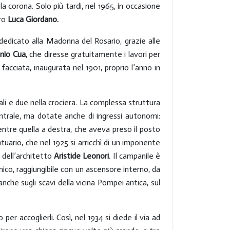
 corona. Solo più tardi, nel 1965, in occasione
tro
Luca
Giordano.
 dedicato alla Madonna del Rosario, grazie alle
nio Cua
, che diresse gratuitamente i lavori per
facciata, inaugurata nel 1901, proprio l’anno in
li e due nella crociera. La complessa struttura
entrale, ma dotate anche di ingressi autonomi:
entre quella a destra, che aveva preso il posto
tuario, che nel 1925 si arricchì di un imponente
 dell’architetto
Aristide Leonori
. Il campanile è
ico, raggiungibile con un ascensore interno, da
nche sugli scavi della vicina Pompei antica, sul
r accoglierli. Così, nel 1934 si diede il via ad