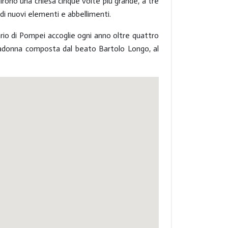
ituirono una chiesa cinque volte più grande, a tre
 di nuovi elementi e abbellimenti.
rio di Pompei accoglie ogni anno oltre quattro
la Madonna composta dal beato Bartolo Longo, al