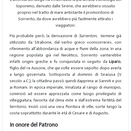
toponimo, derivato dalle Sirene, che avrebbero vissuto
proprio nel tratto di mare antistante il promontorio di
Sorrento, da dove avrebbero più facilmente attirato i
viaggiatori.
Più probabile però, la derivazione di
Surrenton
, termine già
utilizzato da Strabone, dal verbo greco «concorrere», con
riferimento all’abbondanza di acque e fiumi della zona. In una
regione popolata già nel Neolitico, Sorrento vanterebbe
infatti origini greche e fu conquistata in seguito da
Liparo
,
figlio del re Ausone, che qui volle essere sepolto dopo averla
a lungo governata. Sottoposta al dominio di Siracusa (V
secolo a.C.), la cittadina passò quindi dapprima ai Sanniti e poi
ai Romani. In epoca imperiale, innalzata al rango di municipio,
cominciò ad essere apprezzata come luogo privilegiato di
villeggiatura, favorita dal clima mite e dall’estrema fertilità del
territorio. Iniziò così una vera fioritura di ville, sorte lungo la
costa soprattutto durante le età di Cesare e di Augusto.
In onore del Patrono