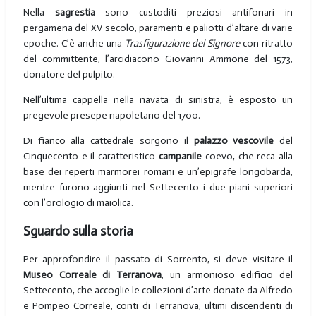
Nella
sagrestia
sono custoditi preziosi antifonari in
pergamena del XV secolo, paramenti e paliotti d’altare di varie
epoche. C’è anche una
Trasfigurazione del Signore
con ritratto
del committente, l’arcidiacono Giovanni Ammone del 1573,
donatore del pulpito.
Nell’ultima cappella nella navata di sinistra, è esposto un
pregevole presepe napoletano del 1700.
Di fianco alla cattedrale sorgono il
palazzo vescovile
del
Cinquecento e il caratteristico
campanile
coevo, che reca alla
base dei reperti marmorei romani e un’epigrafe longobarda,
mentre furono aggiunti nel Settecento i due piani superiori
con l’orologio di maiolica.
Sguardo sulla storia
Per approfondire il passato di Sorrento, si deve visitare il
Museo Correale di Terranova
, un armonioso edificio del
Settecento, che accoglie le collezioni d’arte donate da Alfredo
e Pompeo Correale, conti di Terranova, ultimi discendenti di