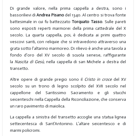
Di grande valore, nella prima cappella a destra, sono i
bassorilievi di
Andrea Pisano
del 1340. Al centro si trova fonte
battesimale in cui fu battezzato
Torquato Tasso
. Sulle pareti
sono esposti reperti marmorei della prima cattedrale del X
secolo. La quarta cappella, poi, è dedicata ai primi quattro
vescovi santi, con reliquie che si intravedono attraverso una
grata sotto l’altarino marmoreo. Di rilievo è anche una tavola a
fondo d’oro del XV secolo di scuola senese, raffigurante
la
Nascita di Gesù,
nella cappella di san Michele a destra del
transetto.
Altre opere di grande pregio sono il
Cristo in croce
del XV
secolo su un trono di legno scolpito del XVII secolo nel
cappellone del Santissimo Sacramento e gli stucchi
seicenteschi nella Cappella della Riconciliazione, che conserva
un raro pavimento di maiolica.
La cappella a sinistra del transetto accoglie una statua lignea
settecentesca di Sant’Antonino. L’altare seicentesco e di
marmi policromi.