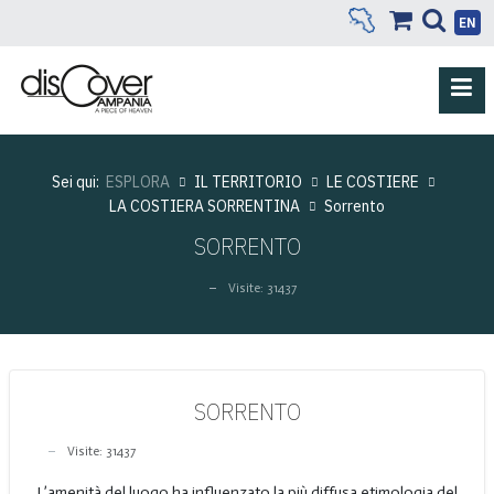
EN
Sei qui:
ESPLORA
IL TERRITORIO
LE COSTIERE
LA COSTIERA SORRENTINA
Sorrento
SORRENTO
Visite: 31437
SORRENTO
Visite: 31437
L’amenità del luogo ha influenzato la più diffusa etimologia del