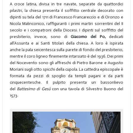
A croce latina, divisa in tre navate, separate da quattordici
pilastri, la chiesa presenta il soffitto centrale decorato con
dipinti su tela del 1711 di Francesco Francareccio e di Oronzo e
Nicola Malinconico, raffiguranti i primi martiri sorrentini del II
secolo e i compatroni della Diocesi. I dipinti sul soffitto del
presbiterio, invece, sono di
Giacomo del Po,
dedicati
all’Assunta e ai Santi titolari della chiesa. A loro è ispirata
anche la pala seicentesca sulla parete di fondo del presbiterio,
mentre il coro ligneo finemente intarsiato è del 1936. Dei primi
del Nocevento sono gli affreschi di Pietro Barone e Augusto
Moriani sugli otto spicchi della cupola. La cattedra episcopale è
formata da pezzi di spoglio da templi pagani e da parti
cinquecentesche. Il pulpito presenta un bassorilievo
del
Battesimo di Gesù
con una tavola di Silvestro Buono del
1573.