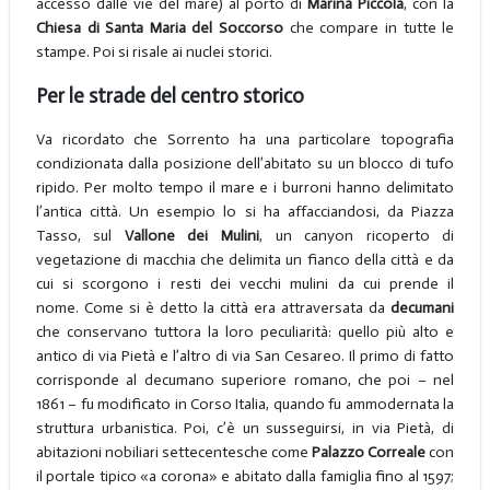
accesso dalle vie del mare) al porto di
Marina Piccola
, con la
Chiesa di
Santa Maria del Soccorso
che compare in tutte le
stampe. Poi si risale ai nuclei storici.
Per le strade del centro storico
Va ricordato che Sorrento ha una particolare topografia
condizionata dalla posizione dell’abitato su un blocco di tufo
ripido. Per molto tempo il mare e i burroni hanno delimitato
l’antica città. Un esempio lo si ha affacciandosi, da Piazza
Tasso, sul
Vallone dei Mulini
, un canyon ricoperto di
vegetazione di macchia che delimita un fianco della città e da
cui si scorgono i resti dei vecchi mulini da cui prende il
nome. Come si è detto la città era attraversata da
decumani
che conservano tuttora la loro peculiarità: quello più alto e
antico di via Pietà e l’altro di via San Cesareo. Il primo di fatto
corrisponde al decumano superiore romano, che poi – nel
1861 – fu modificato in Corso Italia, quando fu ammodernata la
struttura urbanistica. Poi, c’è un susseguirsi, in via Pietà, di
abitazioni nobiliari settecentesche come
Palazzo Correale
con
il portale tipico «a corona» e abitato dalla famiglia fino al 1597;