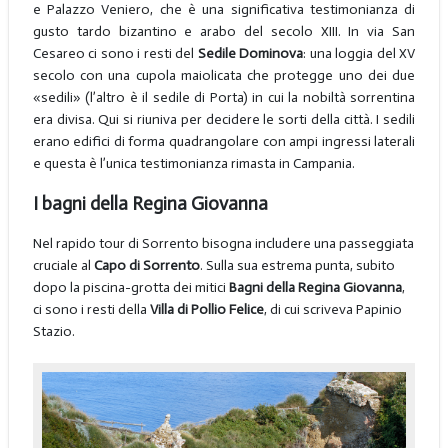
e Palazzo Veniero, che è una significativa testimonianza di
gusto tardo bizantino e arabo del secolo XIII. In via San
Cesareo ci sono i resti del
Sedile Dominova
: una loggia del XV
secolo con una cupola maiolicata che protegge uno dei due
«sedili» (l’altro è il sedile di Porta) in cui la nobiltà sorrentina
era divisa. Qui si riuniva per decidere le sorti della città. I sedili
erano edifici di forma quadrangolare con ampi ingressi laterali
e questa è l’unica testimonianza rimasta in Campania.
I bagni della Regina Giovanna
Nel rapido tour di Sorrento bisogna includere una passeggiata
cruciale al
Capo di Sorrento
. Sulla sua estrema punta, subito
dopo la piscina-grotta dei mitici
Bagni della Regina Giovanna
,
ci sono i resti della
Villa di Pollio Felice
, di cui scriveva Papinio
Stazio.