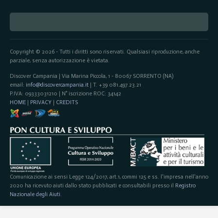
Copyright © 2026 - Tutti i diritti sono riservati. Qualsiasi riproduzione, anche
parziale, senza autorizzazione è vietata.
Discover Campania | Via Marina Piccola, 1 - 80067 SORRENTO (NA)
email:
info@discovercampania.it
| T. +39 081.497.23.21
P.IVA: 09333031210 | N° iscrizione ROC: 34142
HOME
|
PRIVACY
|
CREDITS
Comunicazione ai sensi Legge 124/2017, art.1, commi 125 e ss. l'impresa nell'anno
2020 ha ricevuto aiuti dallo stato pubblicati e consultabili presso il
Registro
Nazionale degli Aiuti
.