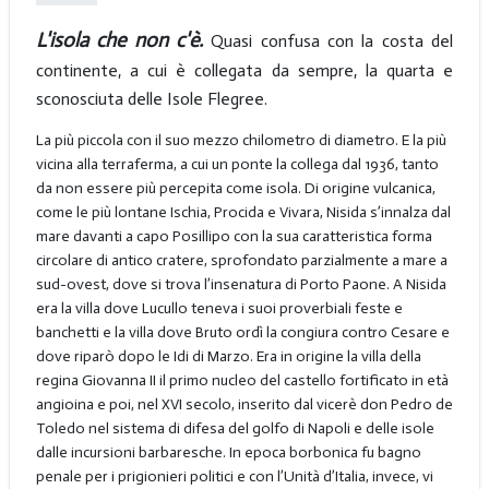
L'isola che non c'è.
Quasi confusa con la costa del
continente, a cui è collegata da sempre, la quarta e
sconosciuta delle Isole Flegree.
La più piccola con il suo mezzo chilometro di diametro. E la più
vicina alla terraferma, a cui un ponte la collega dal 1936, tanto
da non essere più percepita come isola. Di origine vulcanica,
come le più lontane Ischia, Procida e Vivara, Nisida s’innalza dal
mare davanti a capo Posillipo con la sua caratteristica forma
circolare di antico cratere, sprofondato parzialmente a mare a
sud-ovest, dove si trova l’insenatura di Porto Paone. A Nisida
era la villa dove Lucullo teneva i suoi proverbiali feste e
banchetti e la villa dove Bruto ordì la congiura contro Cesare e
dove riparò dopo le Idi di Marzo. Era in origine la villa della
regina Giovanna II il primo nucleo del castello fortificato in età
angioina e poi, nel XVI secolo, inserito dal vicerè don Pedro de
Toledo nel sistema di difesa del golfo di Napoli e delle isole
dalle incursioni barbaresche. In epoca borbonica fu bagno
penale per i prigionieri politici e con l’Unità d’Italia, invece, vi