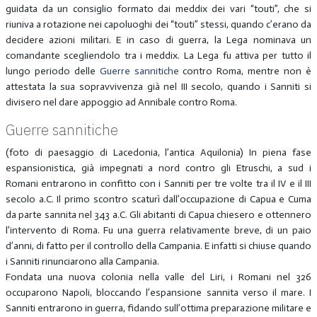
guidata da un consiglio formato dai meddix dei vari “touti”, che si
riuniva a rotazione nei capoluoghi dei “touti” stessi, quando c’erano da
decidere azioni militari. E in caso di guerra, la Lega nominava un
comandante scegliendolo tra i meddix. La Lega fu attiva per tutto il
lungo periodo delle
Guerre sannitiche
contro Roma, mentre non è
attestata la sua sopravvivenza già nel III secolo, quando i Sanniti si
divisero nel dare appoggio ad Annibale contro Roma.
Guerre sannitiche
(foto di paesaggio di Lacedonia, l’antica Aquilonia) In piena fase
espansionistica, già impegnati a nord contro gli Etruschi, a sud i
Romani entrarono in confitto con i Sanniti per tre volte tra il IV e il III
secolo a.C. Il primo scontro scaturì dall’occupazione di Capua e Cuma
da parte sannita nel 343 a.C. Gli abitanti di Capua chiesero e ottennero
l’intervento di Roma. Fu una guerra relativamente breve, di un paio
d’anni, di fatto per il controllo della Campania. E infatti si chiuse quando
i Sanniti rinunciarono alla Campania.
Fondata una nuova colonia nella valle del Liri, i Romani nel 326
occuparono Napoli, bloccando l’espansione sannita verso il mare. I
Sanniti entrarono in guerra, fidando sull’ottima preparazione militare e