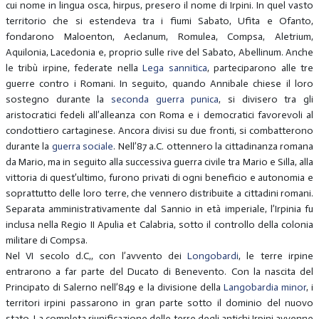
cui nome in lingua osca, hirpus, presero il nome di Irpini. In quel vasto
territorio che si estendeva tra i fiumi Sabato, Ufita e Ofanto,
fondarono Maloenton, Aeclanum, Romulea, Compsa, Aletrium,
Aquilonia, Lacedonia e, proprio sulle rive del Sabato, Abellinum. Anche
le tribù irpine, federate nella
Lega sannitica
, parteciparono alle tre
guerre contro i Romani. In seguito, quando Annibale chiese il loro
sostegno durante la
seconda guerra punica
, si divisero tra gli
aristocratici fedeli all’alleanza con Roma e i democratici favorevoli al
condottiero cartaginese. Ancora divisi su due fronti, si combatterono
durante la
guerra sociale
. Nell’87 a.C. ottennero la cittadinanza romana
da Mario, ma in seguito alla successiva guerra civile tra Mario e Silla, alla
vittoria di quest’ultimo, furono privati di ogni beneficio e autonomia e
soprattutto delle loro terre, che vennero distribuite a cittadini romani.
Separata amministrativamente dal Sannio in età imperiale, l’Irpinia fu
inclusa nella Regio II Apulia et Calabria, sotto il controllo della colonia
militare di Compsa.
Nel VI secolo d.C,, con l’avvento dei
Longobardi
, le terre irpine
entrarono a far parte del Ducato di Benevento. Con la nascita del
Principato di Salerno nell’849 e la divisione della
Langobardia minor
, i
territori irpini passarono in gran parte sotto il dominio del nuovo
stato. La completa riunificazione delle terre degli antichi Irpini avvenne