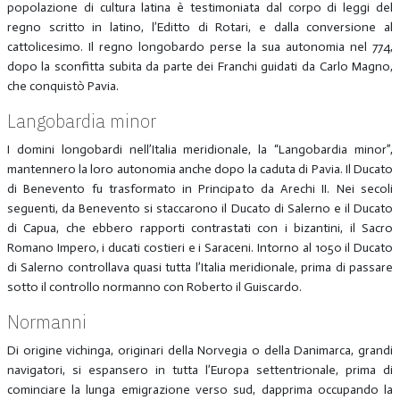
popolazione di cultura latina è testimoniata dal corpo di leggi del
regno scritto in latino, l’Editto di Rotari, e dalla conversione al
cattolicesimo. Il regno longobardo perse la sua autonomia nel 774,
dopo la sconfitta subita da parte dei Franchi guidati da Carlo Magno,
che conquistò Pavia.
Langobardia minor
I domini longobardi nell’Italia meridionale, la “Langobardia minor”,
mantennero la loro autonomia anche dopo la caduta di Pavia. Il Ducato
di Benevento fu trasformato in Principato da Arechi II. Nei secoli
seguenti, da Benevento si staccarono il Ducato di Salerno e il Ducato
di Capua, che ebbero rapporti contrastati con i bizantini, il Sacro
Romano Impero, i ducati costieri e i Saraceni. Intorno al 1050 il Ducato
di Salerno controllava quasi tutta l’Italia meridionale, prima di passare
sotto il controllo normanno con Roberto il Guiscardo.
Normanni
Di origine vichinga, originari della Norvegia o della Danimarca, grandi
navigatori, si espansero in tutta l’Europa settentrionale, prima di
cominciare la lunga emigrazione verso sud, dapprima occupando la