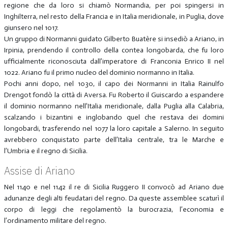
regione che da loro si chiamò Normandia, per poi spingersi in
Inghilterra, nel resto della Francia e in Italia meridionale, in Puglia, dove
giunsero nel 1017.
Un gruppo di Normanni guidato Gilberto Buatère si insediò a Ariano, in
Irpinia, prendendo il controllo della contea longobarda, che fu loro
ufficialmente riconosciuta dall’imperatore di Franconia Enrico II nel
1022. Ariano fu il primo nucleo del dominio normanno in Italia.
Pochi anni dopo, nel 1030, il capo dei Normanni in Italia Rainulfo
Drengot fondò la città di Aversa. Fu Roberto il Guiscardo a espandere
il dominio normanno nell’Italia meridionale, dalla Puglia alla Calabria,
scalzando i bizantini e inglobando quel che restava dei domini
longobardi, trasferendo nel 1077 la loro capitale a Salerno. In seguito
avrebbero conquistato parte dell’Italia centrale, tra le Marche e
l’Umbria e il regno di Sicilia.
Assise di Ariano
Nel 1140 e nel 1142 il re di Sicilia Ruggero II convocò ad Ariano due
adunanze degli alti feudatari del regno. Da queste assemblee scaturì il
corpo di leggi che regolamentò la burocrazia, l’economia e
l’ordinamento militare del regno.