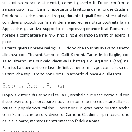
su armi sconosciute ai nemici, come i giavellotti. Fu un confronto
sanguinoso, in cui i Sanniti riportarono la vittoria delle Forche Caudine.
Poi dopo qualche anno di tregua, durante i quali Roma si era alleata
con diversi popoli confinanti dei nemici ed era stata costruita la via
Appia, che garantiva supporto e approvvigionamenti ai Romani, si
riprese a combattere nel 316, fino al 304, quando i Sanniti chiesero la
pace.
La terza guerra riprese nel 298 a.C., dopo che i Sanniti avevano stretto
alleanza con Etruschi, Umbri e Galli Senoni. Tante le battaglie, con
esito alterno, ma si rivelò decisiva la battaglia di Aquilonia (293) nel
Sannio. La guerra si concluse definitivamente nel 290, con la resa dei
Sanniti, che stipularono con Roma un accordo di pace e di alleanza.
Seconda Guerra Punica
Dopo la vittoria di Canne nel 216 a.C., Annibale si mosse verso sud con
il suo esercito per occupare nuovi territori e per conquistare alla sua
causa le popolazioni italiche. Operazione in gran parte riuscita anche
con i Sanniti, che però si divisero: Carricini, Caudini e Irpini passarono
dalla sua parte, mentre i Pentri rimasero fedeli a Roma.