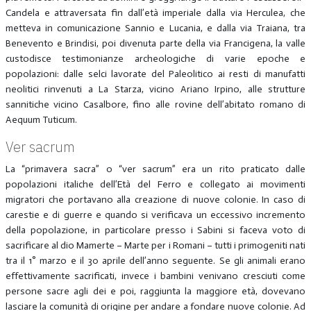
Candela e attraversata fin dall’età imperiale dalla via Herculea, che
metteva in comunicazione Sannio e Lucania, e dalla via Traiana, tra
Benevento e Brindisi, poi divenuta parte della via Francigena, la valle
custodisce testimonianze archeologiche di varie epoche e
popolazioni: dalle selci lavorate del Paleolitico ai resti di manufatti
neolitici rinvenuti a La Starza, vicino Ariano Irpino, alle strutture
sannitiche vicino Casalbore, fino alle rovine dell’abitato romano di
Aequum Tuticum.
Ver sacrum
La “primavera sacra” o “ver sacrum” era un rito praticato dalle
popolazioni italiche dell’Età del Ferro e collegato ai movimenti
migratori che portavano alla creazione di nuove colonie. In caso di
carestie e di guerre e quando si verificava un eccessivo incremento
della popolazione, in particolare presso i Sabini si faceva voto di
sacrificare al dio Mamerte – Marte per i Romani – tutti i primogeniti nati
tra il 1° marzo e il 30 aprile dell’anno seguente. Se gli animali erano
effettivamente sacrificati, invece i bambini venivano cresciuti come
persone sacre agli dei e poi, raggiunta la maggiore età, dovevano
lasciare la comunità di origine per andare a fondare nuove colonie. Ad