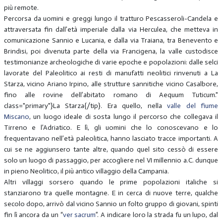
più remote.
Percorsa da uomini e greggi lungo il tratturo Pescasseroli-Candela e
attraversata fin dall’età imperiale dalla via Herculea, che metteva in
comunicazione Sannio e Lucania, e dalla via Traiana, tra Benevento e
Brindisi, poi divenuta parte della via Francigena, la valle custodisce
testimonianze archeologiche di varie epoche e popolazioni: dalle selci
lavorate del Paleolitico ai resti di manufatti neolitici rinvenuti a La
Starza, vicino Ariano Irpino, alle strutture sannitiche vicino Casalbore,
fino alle rovine dell’abitato romano di Aequum Tuticum."
class="primary"}La Starza{/tip}. Era quello, nella
valle del fiume
Miscano
, un luogo ideale di sosta lungo il percorso che collegava il
Tirreno e l’Adriatico. E lì, gli uomini che lo conoscevano e lo
frequentavano nell’età paleolitica, hanno lasciato tracce importanti. A
cui se ne aggiunsero tante altre, quando quel sito cessò di essere
solo un luogo di passaggio, per accogliere nel VI millennio a.C. dunque
in pieno Neolitico, il più antico villaggio della Campania.
Altri villaggi sorsero quando le prime popolazioni italiche si
stanziarono tra quelle montagne. E in cerca di nuove terre, qualche
secolo dopo, arrivò dal vicino Sannio un folto gruppo di giovani, spinti
fin lì ancora da un “
ver sacrum
”. A indicare loro la strada fu un lupo, dal