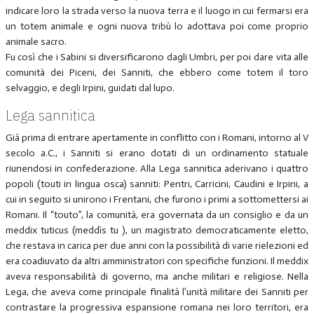
indicare loro la strada verso la nuova terra e il luogo in cui fermarsi era
un totem animale e ogni nuova tribù lo adottava poi come proprio
animale sacro.
Fu così che i Sabini si diversificarono dagli Umbri, per poi dare vita alle
comunità dei Piceni, dei Sanniti, che ebbero come totem il toro
selvaggio, e degli Irpini, guidati dal lupo.
Lega sannitica
Già prima di entrare apertamente in conflitto con i Romani, intorno al V
secolo a.C., i Sanniti si erano dotati di un ordinamento statuale
riunendosi in confederazione. Alla Lega sannitica aderivano i quattro
popoli (touti in lingua osca) sanniti: Pentri, Carricini, Caudini e Irpini, a
cui in seguito si unirono i Frentani, che furono i primi a sottomettersi ai
Romani. Il “touto”, la comunità, era governata da un consiglio e da un
meddix tuticus (meddìs tu ), un magistrato democraticamente eletto,
che restava in carica per due anni con la possibilità di varie rielezioni ed
era coadiuvato da altri amministratori con specifiche funzioni. Il meddix
aveva responsabilità di governo, ma anche militari e religiose. Nella
Lega, che aveva come principale finalità l’unità militare dei Sanniti per
contrastare la progressiva espansione romana nei loro territori, era