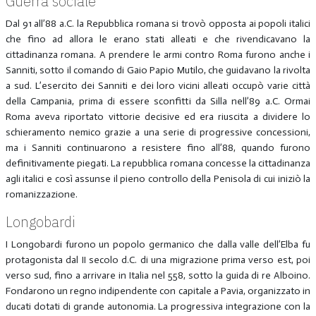
Guerra sociale
Dal 91 all’88 a.C. la Repubblica romana si trovò opposta ai popoli italici
che fino ad allora le erano stati alleati e che rivendicavano la
cittadinanza romana. A prendere le armi contro Roma furono anche i
Sanniti, sotto il comando di Gaio Papio Mutilo, che guidavano la rivolta
a sud. L’esercito dei Sanniti e dei loro vicini alleati occupò varie città
della Campania, prima di essere sconfitti da Silla nell’89 a.C. Ormai
Roma aveva riportato vittorie decisive ed era riuscita a dividere lo
schieramento nemico grazie a una serie di progressive concessioni,
ma i Sanniti continuarono a resistere fino all’88, quando furono
definitivamente piegati. La repubblica romana concesse la cittadinanza
agli italici e così assunse il pieno controllo della Penisola di cui iniziò la
romanizzazione.
Longobardi
I Longobardi furono un popolo germanico che dalla valle dell’Elba fu
protagonista dal II secolo d.C. di una migrazione prima verso est, poi
verso sud, fino a arrivare in Italia nel 558, sotto la guida di re Alboino.
Fondarono un regno indipendente con capitale a Pavia, organizzato in
ducati dotati di grande autonomia. La progressiva integrazione con la