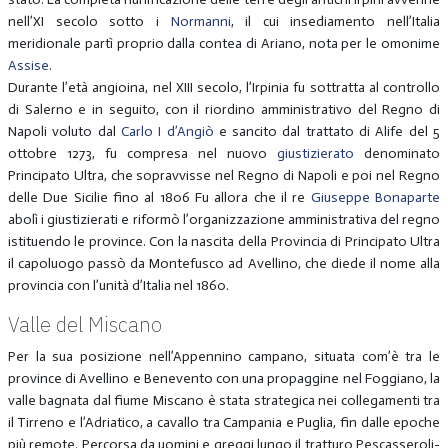
nell’XI secolo sotto i
Normanni
, il cui insediamento nell’Italia
meridionale partì proprio dalla contea di Ariano, nota per le omonime
Assise
.
Durante l’età angioina, nel XIII secolo, l’Irpinia fu sottratta al controllo
di Salerno e in seguito, con il riordino amministrativo del Regno di
Napoli voluto dal
Carlo I d’Angiò
e sancito dal trattato di Alife del 5
ottobre 1273, fu compresa nel nuovo
giustizierato
denominato
Principato Ultra, che sopravvisse nel Regno di Napoli e poi nel Regno
delle Due Sicilie fino al 1806 Fu allora che il re
Giuseppe Bonaparte
abolì i giustizierati e riformò l’organizzazione amministrativa del regno
istituendo le province. Con la nascita della Provincia di Principato Ultra
il capoluogo passò da Montefusco ad Avellino, che diede il nome alla
provincia con l’unità d’Italia nel 1860.
Valle del Miscano
Per la sua posizione nell’Appennino campano, situata com’è tra le
province di Avellino e Benevento con una propaggine nel Foggiano, la
valle bagnata dal fiume Miscano è stata strategica nei collegamenti tra
il Tirreno e l’Adriatico, a cavallo tra Campania e Puglia, fin dalle epoche
più remote. Percorsa da uomini e greggi lungo il tratturo Pescasseroli-