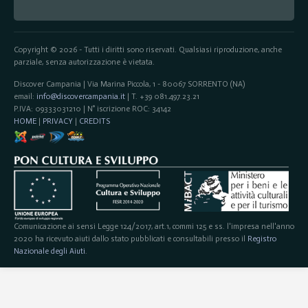
Copyright © 2026 - Tutti i diritti sono riservati. Qualsiasi riproduzione, anche
parziale, senza autorizzazione è vietata.
Discover Campania | Via Marina Piccola, 1 - 80067 SORRENTO (NA)
email:
info@discovercampania.it
| T. +39 081.497.23.21
P.IVA: 09333031210 | N° iscrizione ROC: 34142
HOME
|
PRIVACY
|
CREDITS
Comunicazione ai sensi Legge 124/2017, art.1, commi 125 e ss. l'impresa nell'anno
2020 ha ricevuto aiuti dallo stato pubblicati e consultabili presso il
Registro
Nazionale degli Aiuti
.