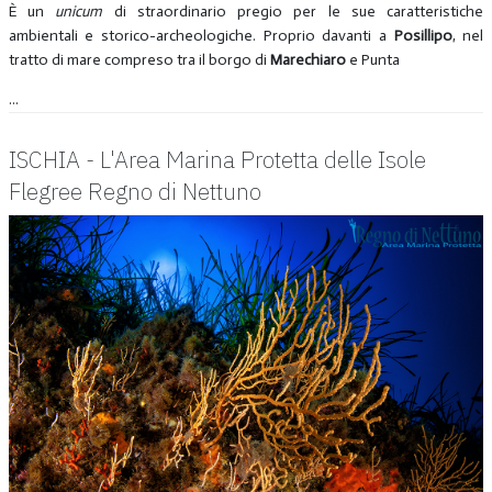
È un
unicum
di straordinario pregio per le sue caratteristiche
ambientali e storico-archeologiche. Proprio davanti a
Posillipo
, nel
tratto di mare compreso tra il borgo di
Marechiaro
e Punta
...
ISCHIA - L'Area Marina Protetta delle Isole
Flegree Regno di Nettuno