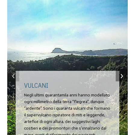
‹
›
VULCANI
Negli ultimi quarantamila anni hanno modellato
ogni millimetro della terra “flegrea”, dunque
“ardente”. Sono i quaranta vulcani che formano
il supervulcano ispiratore di miti e leggende,
artefice di ogni altura, dei suggestivi laghi
costieri e dei promontori che s’innalzano dal
mare, punti di riferimento dei naviganti.