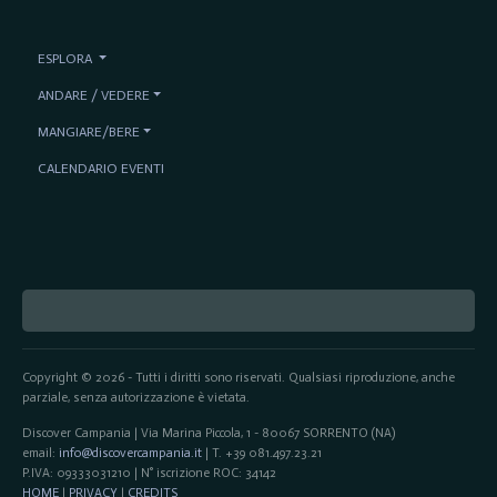
ESPLORA
ANDARE / VEDERE
MANGIARE/BERE
CALENDARIO EVENTI
Copyright © 2026 - Tutti i diritti sono riservati. Qualsiasi riproduzione, anche
parziale, senza autorizzazione è vietata.
Discover Campania | Via Marina Piccola, 1 - 80067 SORRENTO (NA)
email:
info@discovercampania.it
| T. +39 081.497.23.21
P.IVA: 09333031210 | N° iscrizione ROC: 34142
HOME
|
PRIVACY
|
CREDITS