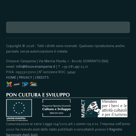
Copyright © 2026 - Tutti i diritti sono riservati. Qualsiasi riproduzione, anche
parziale, senza autorizzazione è vietata.
Discover Campania | Via Marina Piccola, 1 - 80067 SORRENTO (NA)
email:
info@discovercampania.it
| T. +39 081.497.23.21
P.IVA: 09333031210 | N° iscrizione ROC: 34142
HOME
|
PRIVACY
|
CREDITS
Comunicazione ai sensi Legge 124/2017, art.1, commi 125 e ss. l'impresa nell'anno
2020 ha ricevuto aiuti dallo stato pubblicati e consultabili presso il
Registro
Nazionale degli Aiuti
.