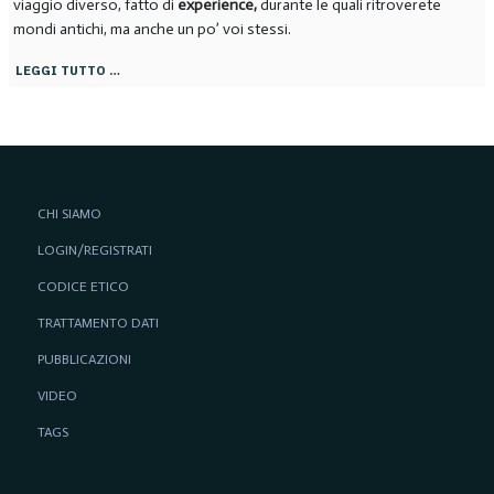
viaggio diverso, fatto di
experience,
durante le quali ritroverete
mondi antichi, ma anche un po’ voi stessi.
LEGGI TUTTO …
CHI SIAMO
LOGIN/REGISTRATI
CODICE ETICO
TRATTAMENTO DATI
PUBBLICAZIONI
VIDEO
TAGS