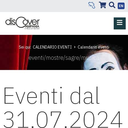
EN
Sei qui:
CALENDARIO EVENTI
Calendario eventi
eventi/mostre/sagre/musica
Eventi dal
31.07.2024