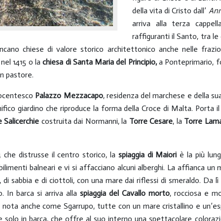
della vita di Cristo dall’
Ann
arriva alla terza cappel
raffiguranti il Santo, tra l
ano chiese di valore storico architettonico anche nelle frazi
 nel 1415 o la
chiesa di Santa Maria del Principio,
a Ponteprimario, f
un pastore.
ttocentesco
Palazzo Mezzacapo
, residenza del marchese e della sua
ifico giardino che riproduce la forma della Croce di Malta. Porta 
 Salicerchie
costruita dai Normanni, la
Torre Cesare
, la
Torre Lama
 che distrusse il centro storico, la
spiaggia di Maiori
è la più lung
tabilimenti balneari e vi si affacciano alcuni alberghi. La affianca 
, di sabbia e di ciottoli, con una mare dai riflessi di smeraldo. Da l
 In barca si arriva alla
spiaggia del Cavallo morto
, rocciosa e mo
, nota anche come Sgarrupo, tutte con un mare cristallino e un’es
ile solo in barca, che offre al suo interno una spettacolare color