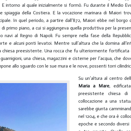
 E intorno al quale inizialmente si formò. Fu durante il Medio Evo 
e spiaggia della Costiera. E la vocazione marinara di Maiori trov
ncipale. In quel periodo, a partire dall’872, Maiori ebbe nel borgo 
di primo piano, a cui si aggiungeva quella produttiva per la presenz
ndo navi al Regno di Napoli. Fu sempre nella fase della Repubbli
rte e alcuni ponti levatoi. Mentre sull’altura che la domina all’in
 chiesa preesistente. Una rocca che fu ulteriormente fortificata da
uarnigioni, una chiesa, magazzini e cisterne per l’acqua, che dove
one allo sguardo con le sue mura e le nove, possenti torri cilindric
Su un’altura al centro dell
Maria a Mare
, edifica
preesistente chiesa d
collocazione a una statu
sarebbe giunta camminando 
nel 1204, e che ora è collo
epoche e secondo diversi s