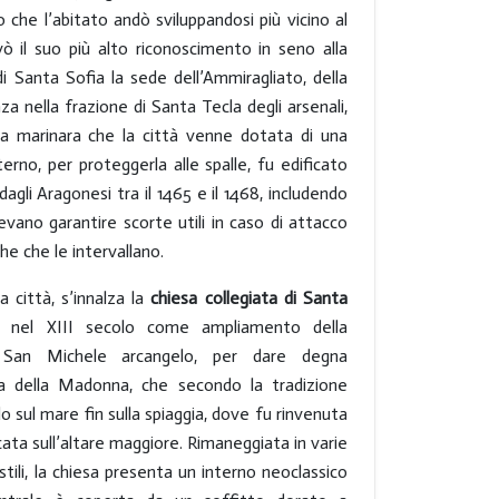
che l’abitato andò sviluppandosi più vicino al
ò il suo più alto riconoscimento in seno alla
di Santa Sofia la sede dell’Ammiragliato, della
a nella frazione di Santa Tecla degli arsenali,
ca marinara che la città venne dotata di una
terno, per proteggerla alle spalle, fu edificato
gli Aragonesi tra il 1465 e il 1468, includendo
vano garantire scorte utili in caso di attacco
he che le intervallano.
a città,
s’innalza la
chiesa collegiata di Santa
ta nel XIII secolo come ampliamento della
i San Michele arcangelo, per dare degna
a della Madonna, che secondo la tradizione
sul mare fin sulla spiaggia, dove fu rinvenuta
cata sull’altare maggiore. Rimaneggiata in varie
tili, la chiesa presenta un interno neoclassico