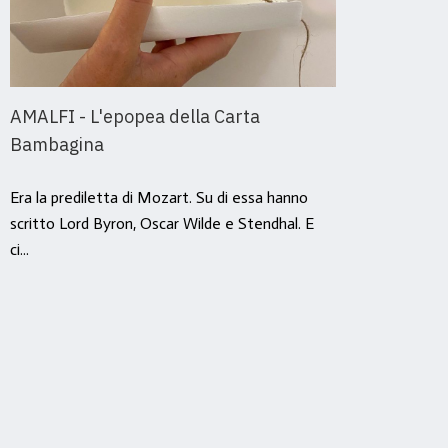
AMALFI - L'epopea della Carta
Amal
Bambagina
Stor
Era la prediletta di Mozart. Su di essa hanno
Ė dall
scritto Lord Byron, Oscar Wilde e Stendhal. E
cerimo
ci...