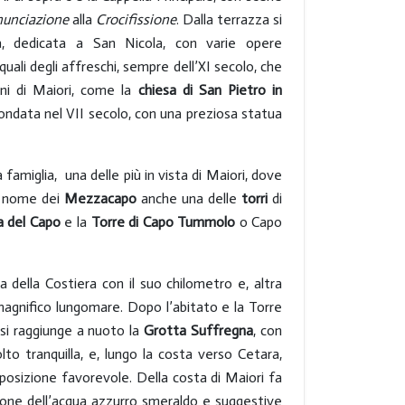
unciazione
alla
Crocifissione
. Dalla terrazza si
la, dedicata a San Nicola, con varie opere
e quali degli affreschi, sempre dell’XI secolo, che
oni di Maiori, come la
chiesa di San Pietro in
ondata nel VII secolo, con una preziosa statua
 famiglia, una delle più in vista di Maiori, dove
il nome dei
Mezzacapo
anche una delle
torri
di
 del Capo
e la
Torre di Capo Tummolo
o Capo
a della Costiera con il suo chilometro e, altra
un magnifico lungomare. Dopo l’abitato e la Torre
ì si raggiunge a nuoto la
Grotta Suffregna
, con
lto tranquilla, e, lungo la costa verso Cetara,
posizione favorevole. Della costa di Maiori fa
azione dell’acqua azzurro smeraldo e suggestive