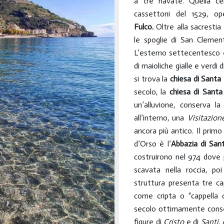
a tre navate. Quella ce
cassettoni del 1529, o
Fulco.
Oltre alla sacrestia
le spoglie di San Clemen
L’esterno settecentesco 
di maioliche gialle e verdi 
si trova la
chiesa di Santa
secolo, la
chiesa di Santa
un’alluvione, conserva l
all’interno, una
Visitazio
ancora più antico. Il pri
d’Orso è l’
Abbazia di San
costruirono nel 974 dove 
scavata nella roccia, po
struttura presenta tre ca
come cripta o “cappella d
secolo ottimamente conser
figure di
Cristo
e di
Santi.