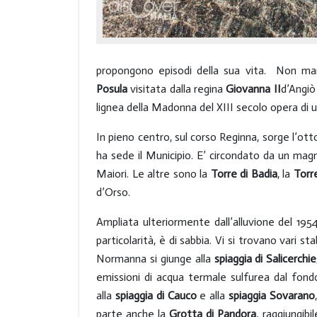
propongono episodi della sua vita. Non manc
Posula
visitata dalla regina
Giovanna II
d’Angiò
lignea della Madonna del XIII secolo opera di 
In pieno centro, sul corso Reginna, sorge l’o
ha sede il Municipio. E’ circondato da un magn
Maiori. Le altre sono la
Torre di Badia
, la
Torre
d’Orso.
Ampliata ulteriormente dall’alluvione del 1954
particolarità, è di sabbia. Vi si trovano vari s
Normanna si giunge alla
spiaggia di Salicerchie
emissioni di acqua termale sulfurea dal fondo.
alla
spiaggia di Cauco
e alla
spiaggia
Sovarano
parte anche la
Grotta di Pandora
, raggiungib