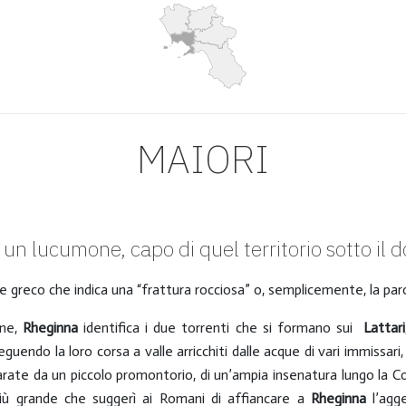
MAIORI
 un lucumone, capo di quel territorio sotto il 
e greco che indica una “frattura rocciosa” o, semplicemente, la parol
ine,
Rheginna
identifica i due torrenti che si formano sui
Lattari
eguendo la loro corsa a valle arricchiti dalle acque di vari immissa
arate da un piccolo promontorio, di un’ampia insenatura lungo la Co
 più grande che suggerì ai Romani di affiancare a
Rheginna
l’agg