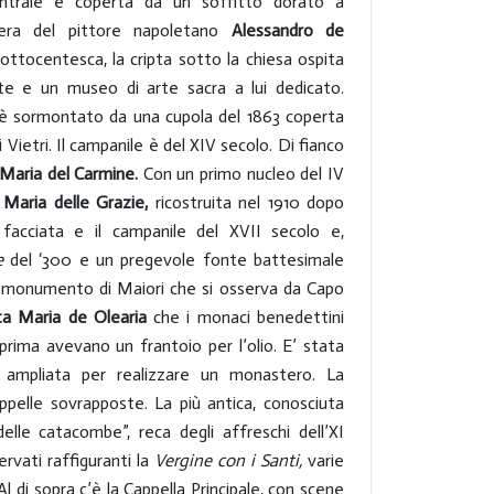
ntrale è coperta da un soffitto dorato a
pera del pittore napoletano
Alessandro de
 ottocentesca, la cripta sotto la chiesa ospita
te e un museo di arte sacra a lui dedicato.
è sormontato da una cupola del 1863 coperta
di Vietri. Il campanile è del XIV secolo. Di fianco
 Maria del Carmine.
Con un primo nucleo del IV
 Maria delle Grazie,
ricostruita nel 1910 dopo
a facciata e il campanile del XVII secolo e,
ne
del ‘300 e un pregevole fonte battesimale
mo monumento di Maiori che si osserva da Capo
ta Maria de Olearia
che i monaci benedettini
prima avevano un frantoio per l’olio. E’ stata
i ampliata per realizzare un monastero. La
ppelle sovrapposte. La più antica, conosciuta
elle catacombe”, reca degli affreschi dell’XI
vati raffiguranti la
Vergine con i Santi,
varie
Al di sopra c’è la Cappella Principale, con scene