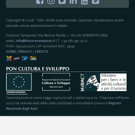
Copyright © 2026 - Tutti i diritti sono riservati. Qualsiasi riproduzione, anche
parziale, senza autorizzazione è vietata.
Discover Campania | Via Marina Piccola, 1 - 80067 SORRENTO (NA)
email:
info@discovercampania.it
| T. +39 081.497.23.21
P.IVA: 09333031210 | N° iscrizione ROC: 34142
HOME
|
PRIVACY
|
CREDITS
Comunicazione ai sensi Legge 124/2017, art.1, commi 125 e ss. l'impresa nell'anno
2020 ha ricevuto aiuti dallo stato pubblicati e consultabili presso il
Registro
Nazionale degli Aiuti
.