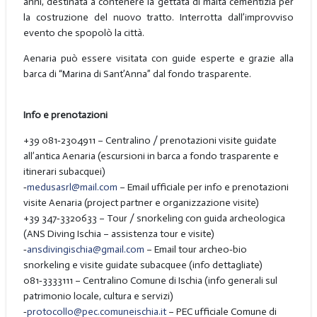
anni, destinata a contenere la gettata di malta cementizia per
la costruzione del nuovo tratto. Interrotta dall’improvviso
evento che spopolò la città.
Aenaria può essere visitata con guide esperte e grazie alla
barca di “Marina di Sant’Anna” dal fondo trasparente.
Info e prenotazioni
+39 081‑2304911 – Centralino / prenotazioni visite guidate
all’antica Aenaria (escursioni in barca a fondo trasparente e
itinerari subacquei)
‑
medusasrl@mail.com
– Email ufficiale per info e prenotazioni
visite Aenaria (project partner e organizzazione visite)
+39 347‑3320633 – Tour / snorkeling con guida archeologica
(ANS Diving Ischia – assistenza tour e visite)
‑
ansdivingischia@gmail.com
– Email tour archeo‑bio
snorkeling e visite guidate subacquee (info dettagliate)
081‑3333111 – Centralino Comune di Ischia (info generali sul
patrimonio locale, cultura e servizi)
‑
protocollo@pec.comuneischia.it
– PEC ufficiale Comune di