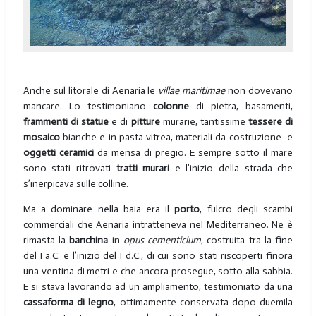
Anche sul litorale di Aenaria le
villae maritimae
non dovevano
mancare. Lo testimoniano
colonne
di pietra, basamenti,
frammenti di statue
e di
pitture
murarie, tantissime
tessere di
mosaico
bianche e in pasta vitrea, materiali da costruzione e
oggetti ceramici
da mensa di pregio. E sempre sotto il mare
sono stati ritrovati
tratti murari
e l’inizio della strada che
s’inerpicava sulle colline.
Ma a dominare nella baia era il
porto
, fulcro degli scambi
commerciali che Aenaria intratteneva nel Mediterraneo. Ne è
rimasta la
banchina
in
opus cementicium
, costruita tra la fine
del I a.C. e l’inizio del I d.C., di cui sono stati riscoperti finora
una ventina di metri e che ancora prosegue, sotto alla sabbia.
E si stava lavorando ad un ampliamento, testimoniato da una
cassaforma di legno
, ottimamente conservata dopo duemila