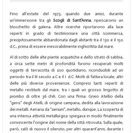
Fino all’estate del 1973, quando due amici, durante
un’immersione tra gli
Scogli di Sant’Anna
, ripescarono un
blocchetto di galena. Altre ricerche riportarono alla luce
reperti in grado di testimoniare una città sommersa,
precipitosamente abbandonata dagli abitanti tra il 130 e il 150
d.C., prima di essere inesorabilmente inghiottita dal mare.
Al di sotto delle alte piante acquatiche e dello strato di sabbia,
a circa sette metri di profondità furono recuperati molti
oggetti di terracotta di uso quotidiano, riconducibili ad un
periodo tra il III secolo a.C e il I d.C. Molti di fattura locale, altri
delle più diverse provenienze. Compresi tanti reperti di
metallo restituiti dal mare, tra i quali un grosso lingotto di
piombo di oltre 36 chili. Con una firma: Gneo Atellio della
“gens” degli Atelli, di origine campana, dedita alla lavorazione
dei metalli. Aenaria da “aenum”, metallo, dunque. La scoperta di
una intensa attività metallurgica spiegava in modo finalmente
convincente l’origine del nome della città ritrovata. Sulla quale,
però, calò di nuovo il silenzio, per altri quarant’anni, durante i