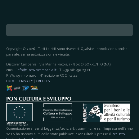
Copyright © 2026 - Tutti i diritti sono riservati. Qualsiasi riproduzione, anche
parziale, senza autorizzazione è vietata.
Discover Campania | Via Marina Piccola, 1 - 80067 SORRENTO (NA)
email:
info@discovercampania.it
| T. +39 081.497.23.21
P.IVA: 09333031210 | N° iscrizione ROC: 34142
HOME
|
PRIVACY
|
CREDITS
Comunicazione ai sensi Legge 124/2017, art.1, commi 125 e ss. l'impresa nell'anno
2020 ha ricevuto aiuti dallo stato pubblicati e consultabili presso il
Registro