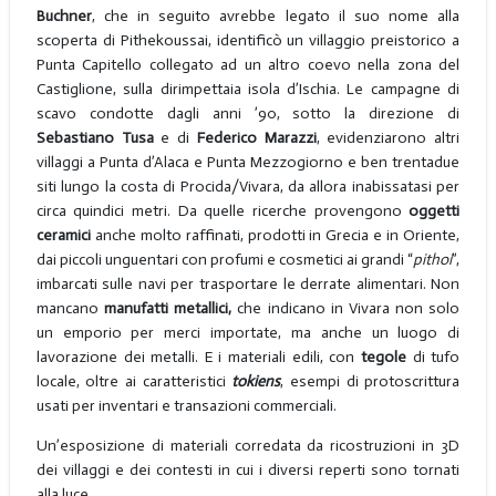
Buchner
, che in seguito avrebbe legato il suo nome alla
scoperta di Pithekoussai, identificò un villaggio preistorico a
Punta Capitello collegato ad un altro coevo nella zona del
Castiglione, sulla dirimpettaia isola d’Ischia. Le campagne di
scavo condotte dagli anni ’90, sotto la direzione di
Sebastiano Tusa
e di
Federico Marazzi
, evidenziarono altri
villaggi a Punta d’Alaca e Punta Mezzogiorno e ben trentadue
siti lungo la costa di Procida/Vivara, da allora inabissatasi per
circa quindici metri. Da quelle ricerche provengono
oggetti
ceramici
anche molto raffinati, prodotti in Grecia e in Oriente,
dai piccoli unguentari con profumi e cosmetici ai grandi “
pithoi
”,
imbarcati sulle navi per trasportare le derrate alimentari. Non
mancano
manufatti metallici,
che indicano in Vivara non solo
un emporio per merci importate, ma anche un luogo di
lavorazione dei metalli. E i materiali edili, con
tegole
di tufo
locale, oltre ai caratteristici
tokiens
, esempi di protoscrittura
usati per inventari e transazioni commerciali.
Un’esposizione di materiali corredata da ricostruzioni in 3D
dei villaggi e dei contesti in cui i diversi reperti sono tornati
alla luce.