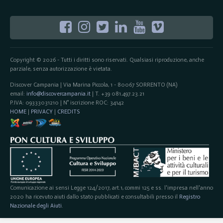
Copyright © 2026 - Tutti i diritti sono riservati. Qualsiasi riproduzione, anche
parziale, senza autorizzazione è vietata.
Discover Campania | Via Marina Piccola, 1 - 80067 SORRENTO (NA)
email:
info@discovercampania.it
| T. +39 081.497.23.21
P.IVA: 09333031210 | N° iscrizione ROC: 34142
HOME
|
PRIVACY
|
CREDITS
Comunicazione ai sensi Legge 124/2017, art.1, commi 125 e ss. l'impresa nell'anno
2020 ha ricevuto aiuti dallo stato pubblicati e consultabili presso il
Registro
Nazionale degli Aiuti
.