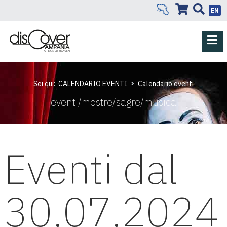
EN
Sei qui:
CALENDARIO EVENTI
Calendario eventi
eventi/mostre/sagre/musica
Eventi dal
30.07.2024