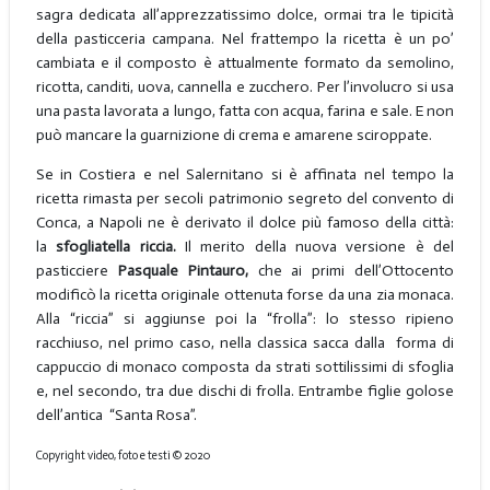
sagra dedicata all’apprezzatissimo dolce, ormai tra le tipicità
della pasticceria campana. Nel frattempo la ricetta è un po’
cambiata e il composto è attualmente formato da semolino,
ricotta, canditi, uova, cannella e zucchero. Per l’involucro si usa
una pasta lavorata a lungo, fatta con acqua, farina e sale. E non
può mancare la guarnizione di crema e amarene sciroppate.
Se in Costiera e nel Salernitano si è affinata nel tempo la
ricetta rimasta per secoli patrimonio segreto del convento di
Conca, a Napoli ne è derivato il dolce più famoso della città:
la
sfogliatella riccia.
Il merito della nuova versione è del
pasticciere
Pasquale Pintauro,
che ai primi dell’Ottocento
modificò la ricetta originale ottenuta forse da una zia monaca.
Alla “riccia” si aggiunse poi la “frolla”: lo stesso ripieno
racchiuso, nel primo caso, nella classica sacca dalla forma di
cappuccio di monaco composta da strati sottilissimi di sfoglia
e, nel secondo, tra due dischi di frolla. Entrambe figlie golose
dell’antica “Santa Rosa”.
Copyright video, foto e testi © 2020