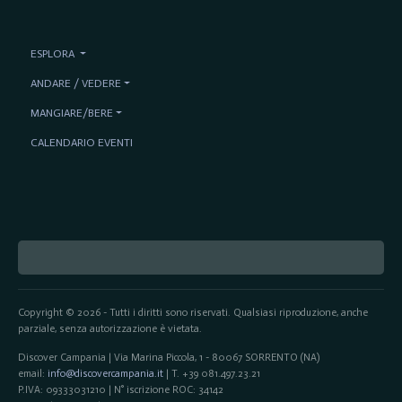
ESPLORA
ANDARE / VEDERE
MANGIARE/BERE
CALENDARIO EVENTI
Copyright © 2026 - Tutti i diritti sono riservati. Qualsiasi riproduzione, anche
parziale, senza autorizzazione è vietata.
Discover Campania | Via Marina Piccola, 1 - 80067 SORRENTO (NA)
email:
info@discovercampania.it
| T. +39 081.497.23.21
P.IVA: 09333031210 | N° iscrizione ROC: 34142