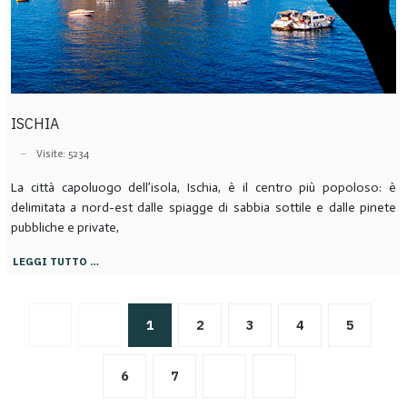
ISCHIA
Visite: 5234
La città capoluogo dell’isola, Ischia, è il centro più popoloso: è
delimitata a nord-est dalle spiagge di sabbia sottile e dalle pinete
pubbliche e private,
LEGGI TUTTO …
1
2
3
4
5
6
7