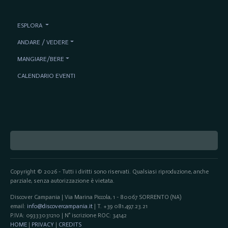
ESPLORA
ANDARE / VEDERE
MANGIARE/BERE
CALENDARIO EVENTI
Copyright © 2026 - Tutti i diritti sono riservati. Qualsiasi riproduzione, anche
parziale, senza autorizzazione è vietata.
Discover Campania | Via Marina Piccola, 1 - 80067 SORRENTO (NA)
email:
info@discovercampania.it
| T. +39 081.497.23.21
P.IVA: 09333031210 | N° iscrizione ROC: 34142
HOME
|
PRIVACY
|
CREDITS