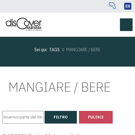
EN
Sei qui:
TAGS
MANGIARE / BERE
MANGIARE / BERE
Inserisci parte del titolo
FILTRO
PULISCI
Visualizza #