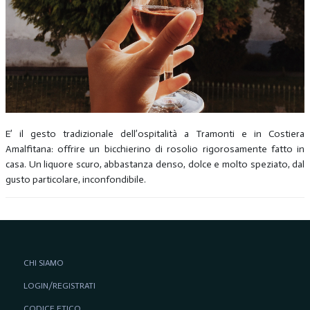
E’ il gesto tradizionale dell’ospitalità a Tramonti e in Costiera
Amalfitana: offrire un bicchierino di rosolio rigorosamente fatto in
casa. Un liquore scuro, abbastanza denso, dolce e molto speziato, dal
gusto particolare, inconfondibile.
CHI SIAMO
LOGIN/REGISTRATI
CODICE ETICO