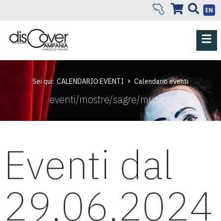
EN
Sei qui:
CALENDARIO EVENTI
Calendario eventi
eventi/mostre/sagre/musica
Eventi dal
29.06.2024