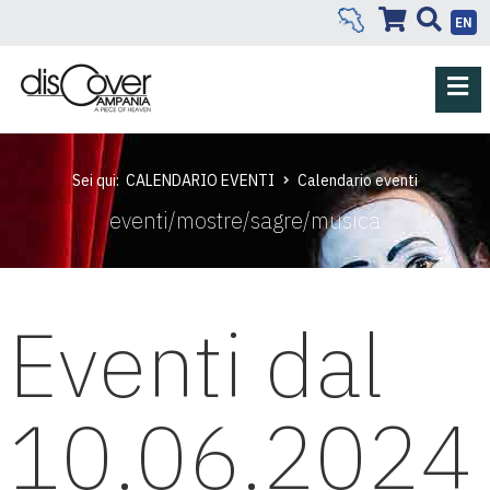
EN
Sei qui:
CALENDARIO EVENTI
Calendario eventi
eventi/mostre/sagre/musica
Eventi dal
10.06.2024