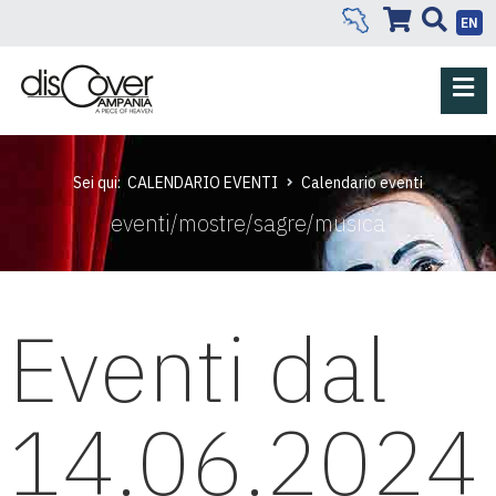
EN
Sei qui:
CALENDARIO EVENTI
Calendario eventi
eventi/mostre/sagre/musica
Eventi dal
14.06.2024