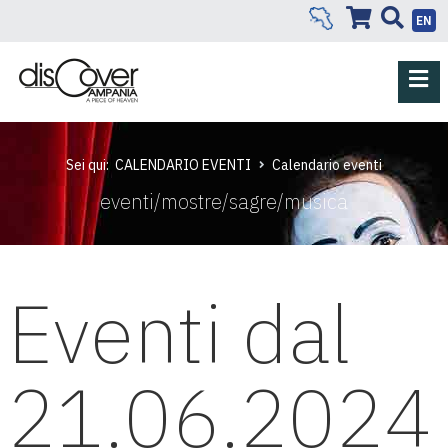
EN
Sei qui:
CALENDARIO EVENTI
Calendario eventi
eventi/mostre/sagre/musica
Eventi dal
21.06.2024