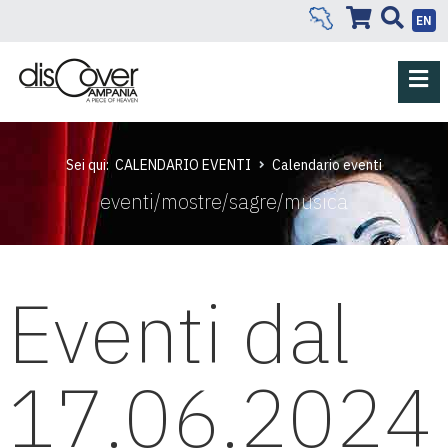
EN
Sei qui:
CALENDARIO EVENTI
Calendario eventi
eventi/mostre/sagre/musica
Eventi dal
17.06.2024