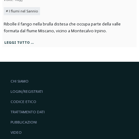
I fiumi nel Sannio
Ribolle il fango nella brulla distesa che occupa parte della valle
formata dal fiume Miscano, vicino a Montecalvo Irpino.
LEGGI TUTTO …
CHI SIAMO
LOGIN/REGISTRATI
CODICE ETICO
TRATTAMENTO DATI
PUBBLICAZIONI
VIDEO