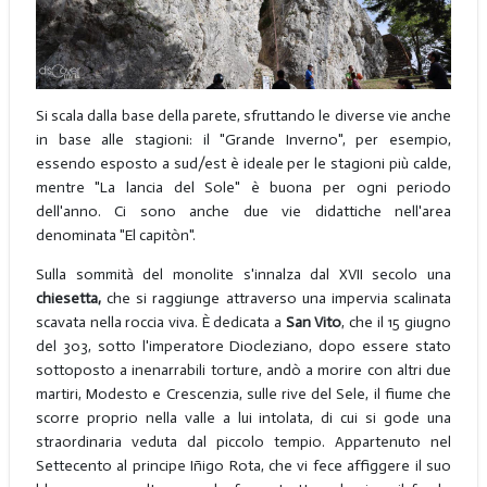
Si scala dalla base della parete, sfruttando le diverse vie anche
in base alle stagioni: il "Grande Inverno", per esempio,
essendo esposto a sud/est è ideale per le stagioni più calde,
mentre "La lancia del Sole" è buona per ogni periodo
dell'anno. Ci sono anche due vie didattiche nell'area
denominata "El capitòn".
Sulla sommità del monolite s'innalza dal XVII secolo una
chiesetta,
che si raggiunge attraverso una impervia scalinata
scavata nella roccia viva. È dedicata a
San Vito
, che il 15 giugno
del 303, sotto l'imperatore Diocleziano, dopo essere stato
sottoposto a inenarrabili torture, andò a morire con altri due
martiri, Modesto e Crescenzia, sulle rive del Sele, il fiume che
scorre proprio nella valle a lui intolata, di cui si gode una
straordinaria veduta dal piccolo tempio. Appartenuto nel
Settecento al principe Iñigo Rota, che vi fece affiggere il suo