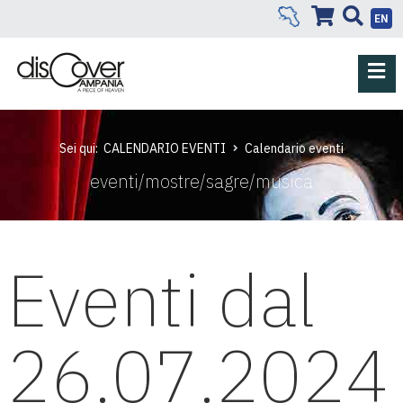
EN
Sei qui:
CALENDARIO EVENTI
Calendario eventi
eventi/mostre/sagre/musica
Eventi dal
26.07.2024