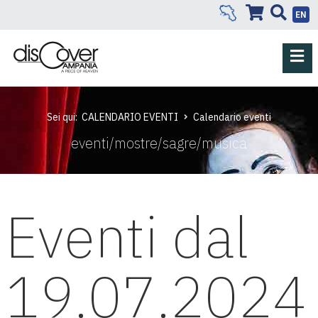
EN
Sei qui:
CALENDARIO EVENTI
Calendario eventi
eventi/mostre/sagre/musica
Eventi dal
19.07.2024