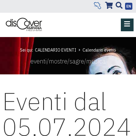
EN
Sei qui:
CALENDARIO EVENTI
Calendario eventi
eventi/mostre/sagre/musica
Eventi dal
05.07.2024