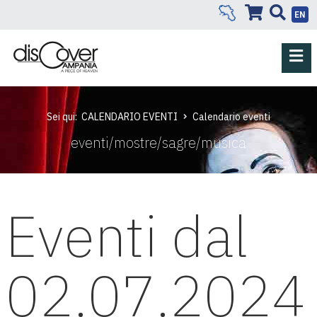
EN
Sei qui:
CALENDARIO EVENTI
Calendario eventi
eventi/mostre/sagre/musica
Eventi dal
02.07.2024